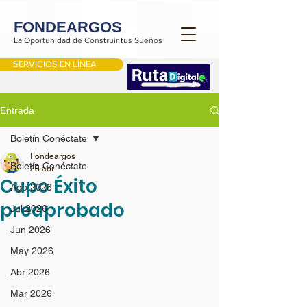
FONDEARGOS
La Oportunidad de Construir tus Sueños
SERVICIOS EN LÍNEA
Entrada
Boletín Conéctate
Fondeargos
Boletín Conéctate
28 abr
Cupo Éxito
Ago 2026
preaprobado
Jul 2026
Jun 2026
May 2026
Abr 2026
Mar 2026