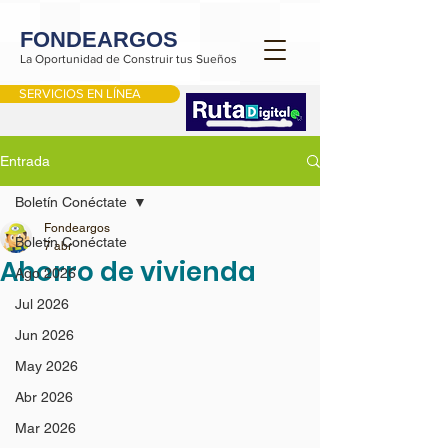
FONDEARGOS
La Oportunidad de Construir tus Sueños
SERVICIOS EN LÍNEA
Entrada
Boletín Conéctate
Fondeargos
Boletín Conéctate
7 abr
Ahorro de vivienda
Ago 2026
Jul 2026
Jun 2026
May 2026
Abr 2026
Mar 2026