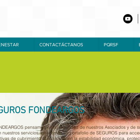
ENESTAR
CONTACTÁCTANOS
PQRSF
GUROS FONDEARGOS
DEARGOS pensamos en la seguridad de nuestros Asociados y de su n
n nuestros servicios, ofrecemos un portafolio de SEGUROS para acced
ativas de cubrimiento que garanticen la estabilidad económica, protecc