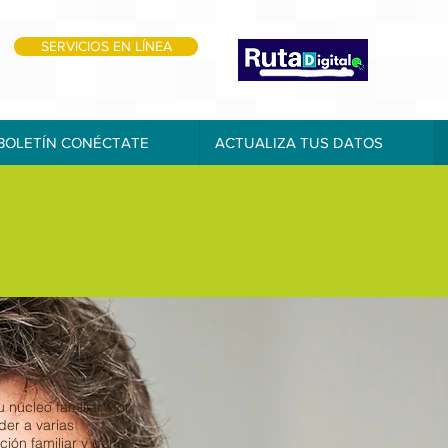
SERVICIOS EN LÍNEA
BOLETÍN CONÉCTATE
ACTUALIZA TUS DATOS
úcleo familiar. Por
er a varias
ión familiar y del