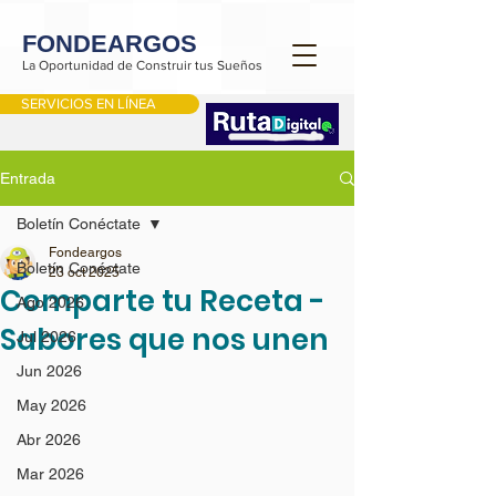
FONDEARGOS
La Oportunidad de Construir tus Sueños
SERVICIOS EN LÍNEA
Entrada
Boletín Conéctate
Fondeargos
Boletín Conéctate
23 oct 2025
Comparte tu Receta -
Ago 2026
Sabores que nos unen
Jul 2026
Jun 2026
May 2026
Abr 2026
Mar 2026