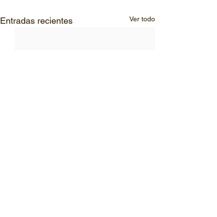
Ver todo
Entradas recientes
© 2026 FONDEARGOS. DERECHOS RESERVADOS |
AFÍLIATE
|
POLÍTICA DE
PROTECCIÓN DE DATOS PERSONALES
|
FORMATOS DE DESCARGA