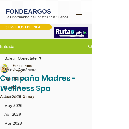
FONDEARGOS
La Oportunidad de Construir tus Sueños
SERVICIOS EN LÍNEA
Entrada
Boletín Conéctate
Fondeargos
Boletín Conéctate
4 may
Campaña Madres -
Ago 2026
Wellness Spa
Jul 2026
Actualizado:
Jun 2026
5 may
May 2026
Abr 2026
Mar 2026