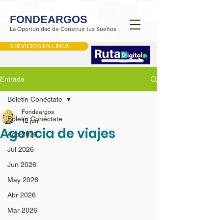
FONDEARGOS
La Oportunidad de Construir tus Sueños
SERVICIOS EN LÍNEA
Entrada
Boletín Conéctate
Fondeargos
Boletín Conéctate
12 jun
Agencia de viajes
Ago 2026
Jul 2026
Jun 2026
May 2026
Abr 2026
Mar 2026