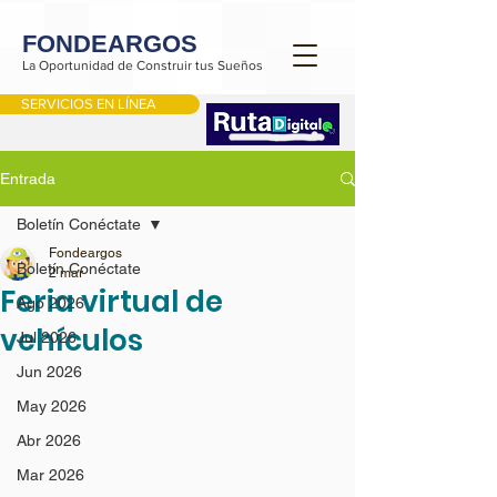
FONDEARGOS
La Oportunidad de Construir tus Sueños
SERVICIOS EN LÍNEA
Entrada
Boletín Conéctate
Fondeargos
Boletín Conéctate
2 mar
Feria virtual de
Ago 2026
vehículos
Jul 2026
Jun 2026
May 2026
Abr 2026
Mar 2026